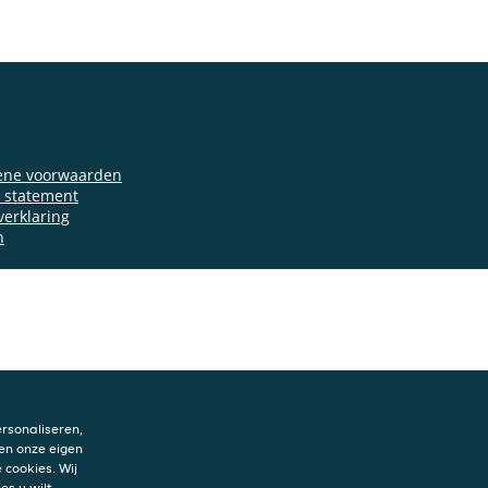
ene voorwaarden
y statement
verklaring
n
rsonaliseren,
en onze eigen
 cookies. Wij
es u wilt