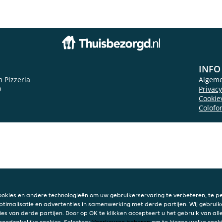
INFO
m Pizzeria
Algem
0
Privac
Cookie
Colofo
ookies en andere technologieën om uw gebruikerservaring te verbeteren, te pe
ptimalisatie en advertenties in samenwerking met derde partijen. Wij gebruik
ies van derde partijen. Door op OK te klikken accepteert u het gebruik van alle
 noodzakelijke cookies. Selecteer
Voorkeuren beheren
om te kiezen welke cooki