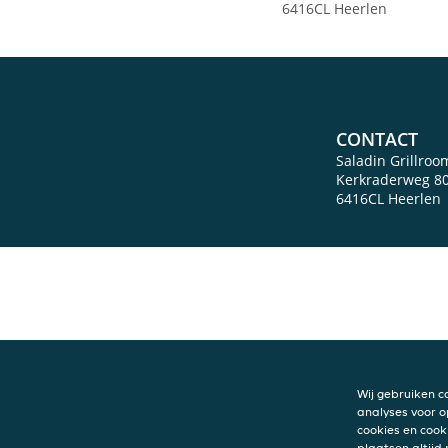
6416CL Heerlen
CONTACT
Saladin Grillroo
Kerkraderweg 8
6416CL
Heerlen
Wij gebruiken c
analyses voor o
cookies en cook
plaatsen altijd